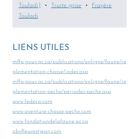
Touladi)
•
Truite grise
•
Frayère
Touladi
LIENS UTILES
mffp.gouv.qc.ca/publications/enligne/faune/re
glementation-chasse/index.asp
mffp.gouv.qc.ca/publications/enligne/faune/re
glementation-peche/periodes-peche.asp
www.fedecp.com
www.aventure-chasse-peche.com
www.fondationdelafaune.qc.ca
obvfleuvestjean.com